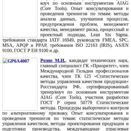
коуч по основным инструментам AIAG
(Core Tools). Опыт консультирования и
проведения тренингов по темам: методы
анализа данных, улучшения процессов,
предупреждения проблем, менеджмент
качества, менеджмент риска, процессный и
проектный подходы, Lean Six Sigma.
требования стандарта IATF 16949, руководств FMEA, SPC,
MSA, APQP и PPAP, требования ISO 22163 (IRIS), AS/EN
9100, ГОСТ Р ЕН 9100 и др.
Розно М.И.
, кандидат технических наук,
главный специалист ГК «Приоритет», член
Международной Гильдии профессионалов
качества, член ТК 125 «Статистические
методы управления качеством продукции»
Росстандарта РФ, сертифицированный
тренер/коуч по основным инструментам
AIAG (Core Tools), участник разработки
ГОСТ Р серии 50779 Статистические
методы. Процедуры выборочного контроля
по альтернативному признаку. Опыт консультирования и
проведения тренингов по темам: статистические методы
управления качеством, методы проектирования продукции и
подготовки производства, международные отраслевые