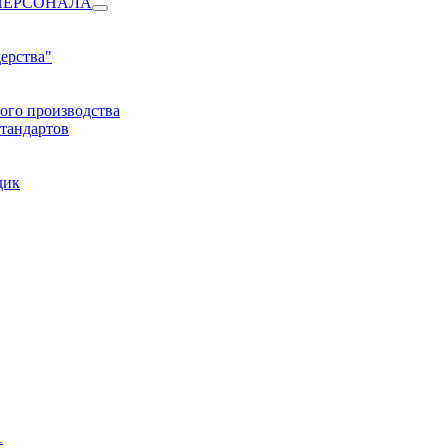
ПЕРСОНАЛА
ерства"
ого производства
тандартов
дик
1