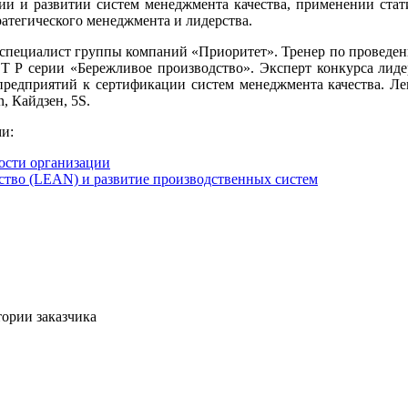
ии и развитии систем менеджмента качества, применении стат
тратегического менеджмента и лидерства.
 специалист группы компаний «Приоритет». Тренер по проведен
Т Р серии «Бережливое производство». Эксперт конкурса лиде
предприятий к сертификации систем менеджмента качества. Ле
n, Кайдзен, 5S.
ми:
ости организации
дство (LEAN) и развитие производственных систем
ории заказчика