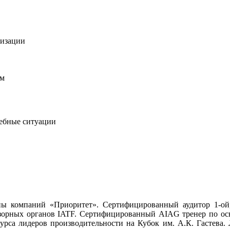
низации
ем
чебные ситуации
ппы компаний «Приоритет». Сертифицированный аудитор 1-
адзорных органов IATF. Сертифицированный AIAG тренер по ос
рса лидеров производительности на Кубок им. А.К. Гастева. 