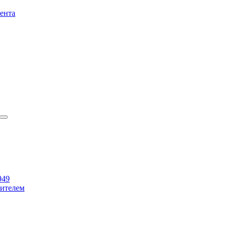
ента
949
бителем