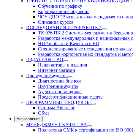
ТРЕНИНГ И ПОВЫШЕНИЕ КВАЛИФИКАЦИИ 
Обучение по графику
Корпоративное обучение
ЧОУ ДПО "Высшая школа менеджмента и лид
Описания курсов
ИССЛЕДОВАНИЯ И РАЗРАБОТКИ
ТК 076 ПК 2 Системы менеджмента бережлив
Разработка международных и национальных с
НИР в области Качества и БП
Специализированные исследования по заказу
Разработка корпоративных стандартов и мето
ИЗДАТЕЛЬСТВО
Наши авторы и издания
Интернет магазин
Проведение аудитов
Диагностика бизнеса
Внутренние аудиты
Аудиты поставщиков
Предсертификационные аудиты
ПРОГРАММНЫЕ ПРОДУКТЫ
Система Attestator
QStat
Направления
МЕНЕДЖМЕНТ КАЧЕСТВА
Подготовка СМК к сертификации по ISO 900