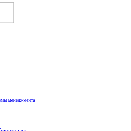
темы менеджмента
м