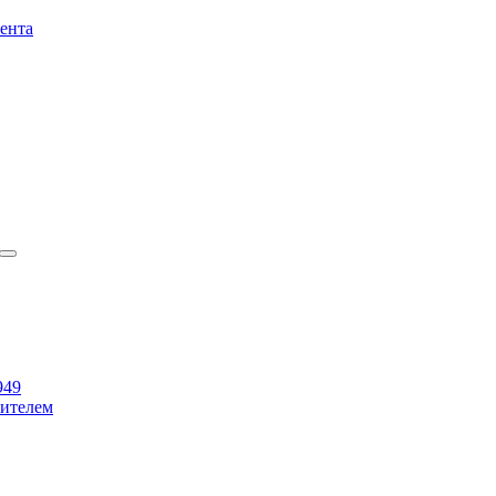
ента
949
бителем