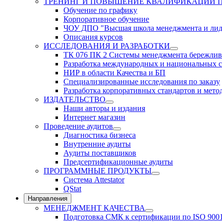
ТРЕНИНГ И ПОВЫШЕНИЕ КВАЛИФИКАЦИИ 
Обучение по графику
Корпоративное обучение
ЧОУ ДПО "Высшая школа менеджмента и лид
Описания курсов
ИССЛЕДОВАНИЯ И РАЗРАБОТКИ
ТК 076 ПК 2 Системы менеджмента бережлив
Разработка международных и национальных с
НИР в области Качества и БП
Специализированные исследования по заказу
Разработка корпоративных стандартов и мето
ИЗДАТЕЛЬСТВО
Наши авторы и издания
Интернет магазин
Проведение аудитов
Диагностика бизнеса
Внутренние аудиты
Аудиты поставщиков
Предсертификационные аудиты
ПРОГРАММНЫЕ ПРОДУКТЫ
Система Attestator
QStat
Направления
МЕНЕДЖМЕНТ КАЧЕСТВА
Подготовка СМК к сертификации по ISO 900