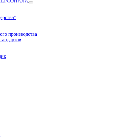
ПЕРСОНАЛА
ерства"
ого производства
тандартов
дик
1