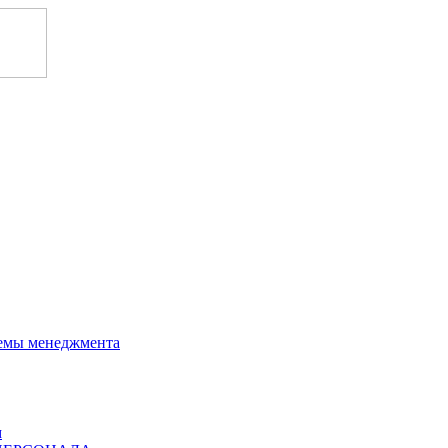
темы менеджмента
м