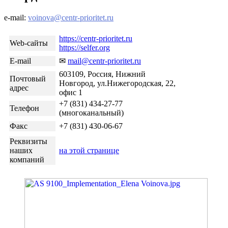
е-mail:
voinova@centr-prioritet.ru
https://centr-prioritet.ru
Web-сайты
https://selfer.org
E-mail
✉︎
mail@centr-prioritet.ru
603109, Россия, Нижний
Почтовый
Новгород, ул.Нижегородская, 22,
адрес
офис 1
+7 (831) 434-27-77
Телефон
(многоканальный)
Факс
+7 (831) 430-06-67
Реквизиты
наших
на этой странице
компаний