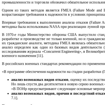
промышленности и торговли обозначил обязательное использо
Одним из таких методов является FMEA (Failure Mode and E
возрастающие требования к надежности в условиях принципиа
Впервые требования к выполнению анализа отказов (Failure A
методика была использована NASA при реализации лунной про
В 1970-е годы Министерство обороны США выпустило станда
разработке и производстве не только военной, но и гражданс
их гражданские аналоги, методика FMEA являлась обязател
анализ определен как один из базовых видов деятельности (Ba
исследованиям журнала «Concurrent Engineering», в Великоб
военного назначения [11].
В российских военных стандартах рекомендации по применени
«В программе обеспечения надежности на стадии разработки 
анализ возможных видов отказов
, оценку их последств
Но лишь спустя два десятилетия в новую серию военных
«В ПОНр предусматривают следующие основные меропри
анализ возможных видов, причин и последствий отказ
7.1].