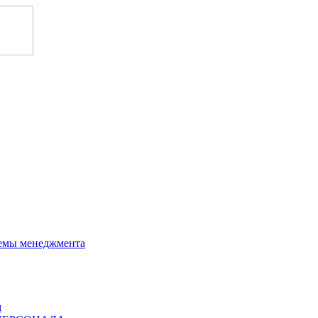
темы менеджмента
м