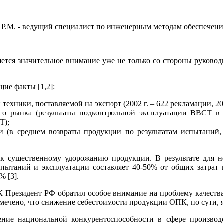
 Р.М. - ведущий специалист по инженерным методам обеспечени
ется значительное внимание уже не только со стороны руковод
ие факты [1,2]:
ехники, поставляемой на экспорт (2002 г. – 622 рекламации, 200
го рынка (результаты подконтрольной эксплуатации ВВСТ в в
Т);
и (в среднем возвраты продукции по результатам испытаний
 к существенному удорожанию продукции. В результате для н
спытаний и эксплуатации составляет 40-50% от общих затрат 
% [3].
К Президент РФ обратил особое внимание на проблему качеств
ечено, что снижение себестоимости продукции ОПК, по сути, я
ие национальной конкурентоспособности в сфере производ