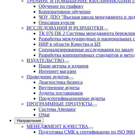
ТРЕНИНГ И ПОВЫШЕНИЕ КВАЛИФИКАЦИИ 
Обучение по графику
Корпоративное обучение
ЧОУ ДПО "Высшая школа менеджмента и лид
Описания курсов
ИССЛЕДОВАНИЯ И РАЗРАБОТКИ
ТК 076 ПК 2 Системы менеджмента бережлив
Разработка международных и национальных с
НИР в области Качества и БП
Специализированные исследования по заказу
Разработка корпоративных стандартов и мето
ИЗДАТЕЛЬСТВО
Наши авторы и издания
Интернет магазин
Проведение аудитов
Диагностика бизнеса
Внутренние аудиты
Аудиты поставщиков
Предсертификационные аудиты
ПРОГРАММНЫЕ ПРОДУКТЫ
Система Attestator
QStat
Направления
МЕНЕДЖМЕНТ КАЧЕСТВА
Подготовка СМК к сертификации по ISO 900