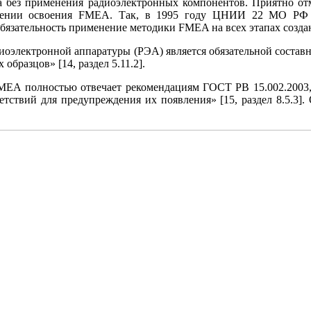
 без применения радиоэлектронных компонентов. Приятно отме
влении освоения FMEA. Так, в 1995 году ЦНИИ 22 МО РФ 
обязательность применение методики FMEA на всех этапах созд
диоэлектронной аппаратуры (РЭА) является обязательной состав
бразцов» [14, раздел 5.11.2].
FMEA полностью отвечает рекомендациям ГОСТ РВ 15.002.2003,
етствий для предупреждения их появления» [15, раздел 8.5.3