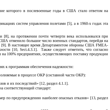
ление которого в послевоенные годы в США стало ответом на
кациях систем управления полетами [5], а в 1960-х годах эта
[8], на протяжении почти четверти века использовался при
о США отменило большое число военных стандартов, перейдя на
и [9]. В настоящее время Департаментом обороны США FMEA-
ности [10, Sect.4.3.1]. Также следует отметить, что согласно
ся на 100% предприятиях, осуществляющих поставку продукции
иях к программам обеспечения надежности:
олняемые в процессе ОКР (составной части ОКР):
в и их последствий» [12, раздел 4.1.1].
на соответствующий стандарт:
мер по предупреждению наиболее опасных отказов» [13, раздел