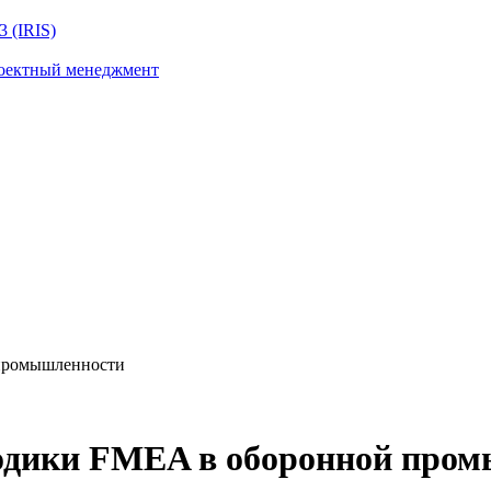
 (IRIS)
роектный менеджмент
промышленности
одики FMEA в оборонной про