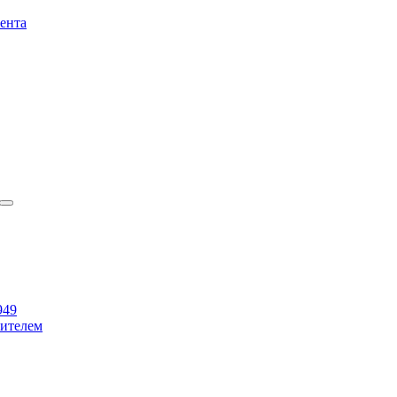
ента
949
бителем