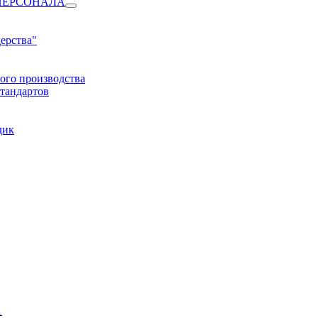
ПЕРСОНАЛА
ерства"
ого производства
тандартов
дик
1