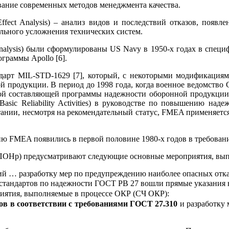
вание современных методов менеджмента качества.
ffect Analysis) – анализ видов и последствий отказов, появ
льного усложнения технических систем.
nalysis) были сформулированы US Navy в 1950-х годах в специфи
граммы Apollo [6].
рт MIL-STD-1629 [7], который, с некоторыми модификациями 
кой продукции. В период до 1998 года, когда военное ведомств
ьной составляющей программы надежности оборонной продукци
sic Reliability Activities) в руководстве по повышению надеж
ритании, несмотря на рекомендательный статус, FMEA применяет
ю FMEA появились в первой половине 1980-х годов в требован
(ПОНр) предусматривают следующие основные мероприятия, вып
ий … разработку мер по предупреждению наиболее опасных отказо
 стандартов по надежности ГОСТ РВ 27 вошли прямые указания 
ятия, выполняемые в процессе ОКР (СЧ ОКР):
ов в соответствии с требованиями ГОСТ 27.310
и разработку 