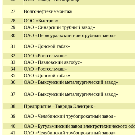
27
Волгонефтехиммонтаж
28
ООО «Быстров»
29
ОАО «Синарский трубный завод»
30
ОАО «Первоуральский новотрубный завод»
31
ОАО «Донской табак»
32
ОАО «Ростсельмаш»
33
ОАО «Павловский автобус»
34
ОАО «Ростсельмаш»
35
ОАО «Донской табак»
36
ОАО «Выксунский металлургический завод»
37
ОАО «Выксунский металлургический завод»
38
Предприятие «Таврида Электрик»
39
ОАО «Челябинский трубопрокатный завод»
40
ОАО «Бугульминский завод электротехнического об
41
ОАО «Челябинский трубопрокатный завод»