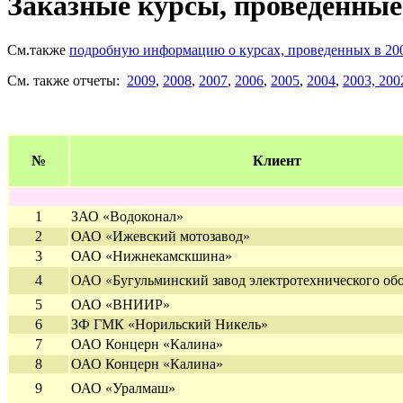
Заказные курсы, проведенные 
См.также
подробную информацию о курсах, проведенных в 200
См. также отчеты:
2009
,
2008
,
2007
,
2006
,
2005
,
2004
,
2003, 200
№
Клиент
1
ЗАО «Водоконал»
2
ОАО «Ижевский мотозавод»
3
ОАО «Нижнекамскшина»
4
ОАО «Бугульминский завод электротехнического об
5
ОАО «ВНИИР»
6
ЗФ ГМК «Норильский Никель»
7
ОАО Концерн «Калина»
8
ОАО Концерн «Калина»
9
ОАО «Уралмаш»