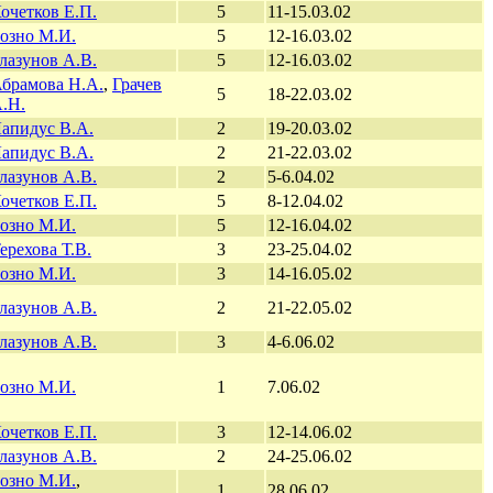
очетков Е.П.
5
11-15.03.02
озно М.И.
5
12-16.03.02
лазунов А.В.
5
12-16.03.02
брамова Н.А.
,
Грачев
5
18-22.03.02
.Н.
апидус В.А.
2
19-20.03.02
апидус В.А.
2
21-22.03.02
лазунов А.В.
2
5-6.04.02
очетков Е.П.
5
8-12.04.02
озно М.И.
5
12-16.04.02
ерехова Т.В.
3
23-25.04.02
озно М.И.
3
14-16.05.02
лазунов А.В.
2
21-22.05.02
лазунов А.В.
3
4-6.06.02
озно М.И.
1
7.06.02
очетков Е.П.
3
12-14.06.02
лазунов А.В.
2
24-25.06.02
озно М.И.
,
1
28.06.02