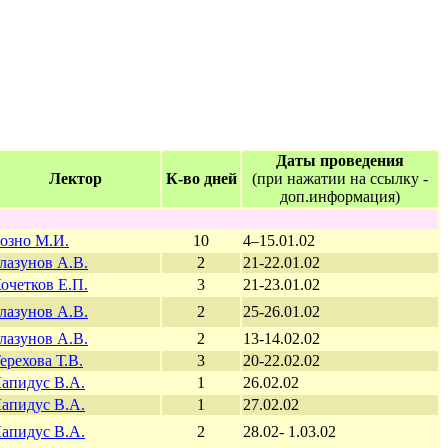
Даты проведения
Лектор
К-во дней
(при нажатии на ссылку -
доп.информация)
озно М.И.
10
4–15.01.02
лазунов А.В.
2
21-22.01.02
очетков Е.П.
3
21-23.01.02
лазунов А.В.
2
25-26.01.02
лазунов А.В.
2
13-14.02.02
ерехова Т.В.
3
20-22.02.02
апидус В.А.
1
26.02.02
апидус В.А.
1
27.02.02
апидус В.А.
2
28.02- 1.03.02