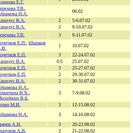
оинова Е.Г.
ерехова Т.В.
,
06.02
брамова Н.А.
апидус В.А.
2
5-6.07.02
апидус В.А.
2
9-10.07.02
ерехова Т.В.
3
9-11.07.02
очетков Е.П.
,
Шашков
1
10.07.02
.В.
очетков Е.П.
3
22-24.07.02
апидус В.А.
0.5
25.07.02
очетков Е.П.
3
25-27.07.02
очетков Е.П.
2
29-30.07.02
апидус В.А.
2
30-31.07.02
брамова Н.А.
,
икитина И.Х.
,
3
7-9.08.02
ихейкин В.Б.
озно М.И.
3
12-15.08.02
брамова Н.А.
3
14-16.08.02
рачев А.Н.
3
20-22.08.02
лазунов А.В.
2
21-22.08.02