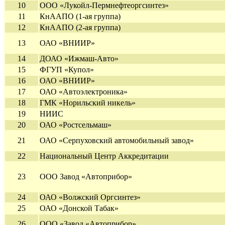
10
ООО «Лукойл-Пермнефтеоргсинтез»
11
КнААПО (1-ая группа)
12
КнААПО (2-ая группа)
13
ОАО «ВНИИР»
14
ДОАО «Ижмаш-Авто»
15
ФГУП «Купол»
16
ОАО «ВНИИР»
17
ОАО «Автоэлектроника»
18
ГМК «Норильский никель»
19
НИИС
20
ОАО «Ростсельмаш»
21
ОАО «Серпуховский автомобильный завод»
22
Национальный Центр Аккредитации
23
ООО Завод «Автоприбор»
24
ОАО «Волжский Оргсинтез»
25
ОАО «Донской Табак»
26
ООО «Завод «Автоприбор»