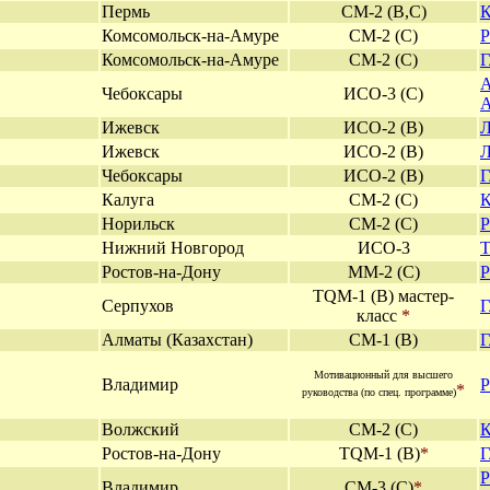
Пермь
СМ-2 (В,С)
К
Комсомольск-на-Амуре
СМ-2 (С)
Р
Комсомольск-на-Амуре
СМ-2 (С)
Г
А
Чебоксары
ИСО-3 (С)
А
Ижевск
ИСО-2 (В)
Л
Ижевск
ИСО-2 (В)
Л
Чебоксары
ИСО-2 (В)
Г
Калуга
СМ-2 (С)
К
Норильск
СМ-2 (С)
Р
Нижний Новгород
ИСО-3
Т
Ростов-на-Дону
ММ-2 (С)
Р
Т
QM
-1 (В) мастер-
Серпухов
Г
класс
*
Алматы (Казахстан)
СМ-1 (В)
Г
Мотивационный для высшего
Владимир
Р
*
руководства (по спец. программе)
Волжский
СМ-2 (С)
К
Ростов-на-Дону
Т
QM
-1 (В)
*
Г
Р
Владимир
СМ-3 (С)
*