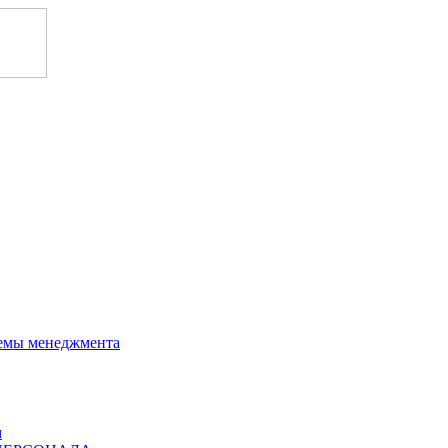
темы менеджмента
м