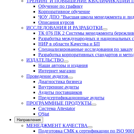
ТРЕНИНГ И ПОВЫШЕНИЕ КВАЛИФИКАЦИИ 
Обучение по графику
Корпоративное обучение
ЧОУ ДПО "Высшая школа менеджмента и лид
Описания курсов
ИССЛЕДОВАНИЯ И РАЗРАБОТКИ
ТК 076 ПК 2 Системы менеджмента бережлив
Разработка международных и национальных с
НИР в области Качества и БП
Специализированные исследования по заказу
Разработка корпоративных стандартов и мето
ИЗДАТЕЛЬСТВО
Наши авторы и издания
Интернет магазин
Проведение аудитов
Диагностика бизнеса
Внутренние аудиты
Аудиты поставщиков
Предсертификационные аудиты
ПРОГРАММНЫЕ ПРОДУКТЫ
Система Attestator
QStat
Направления
МЕНЕДЖМЕНТ КАЧЕСТВА
Подготовка СМК к сертификации по ISO 900