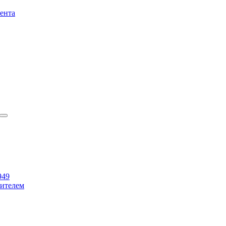
ента
949
бителем