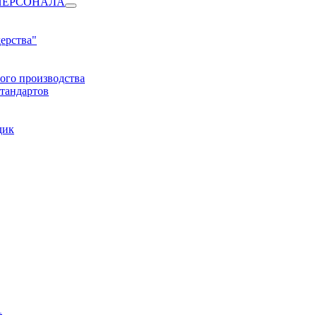
ПЕРСОНАЛА
ерства"
ого производства
тандартов
дик
1