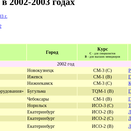
в 2002-2003 годах
3 г.
2
Курс
Город
С
- для специалистов
В
- для высших менеджеров
2002 год
Новокузнецк
СМ-3 (С)
Р
Ижевск
СМ-1 (В)
Г
Нижнекамск
СМ-3 (С)
К
орудования»
Бугульма
TQM
-1 (В)
Г
Чебоксары
СМ-1 (В)
Г
Норильск
ИСО-3 (С)
Т
Екатеринбург
ИСО-2 (В)
Л
Екатеринбург
ИСО-2 (С)
Л
Екатеринбург
ИСО-2 (В)
Л