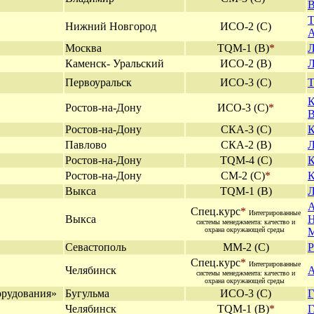
В
Т
Нижний Новгород
ИСО-2 (С)
А
Москва
TQМ-1 (В)
*
Л
Каменск- Уральский
ИСО-2 (В)
Л
Первоуральск
ИСО-3 (С)
Т
К
Ростов-на-Дону
ИСО-3 (С)
*
В
Ростов-на-Дону
СКА-3 (С)
К
Павлово
СКА-2 (В)
Л
Ростов-на-Дону
TQM-4 (С)
К
Ростов-на-Дону
СМ-2 (С)
*
К
Выкса
TQM-1 (В)
Л
А
Спец.курс
*
Интегрированные
Выкса
Н
системы менеджмента: качество и
охрана окружающей среды
М
Севастополь
ММ-2 (С)
Р
Спец.курс
*
Интегрированные
Челябинск
А
системы менеджмента: качество и
охрана окружающей среды
орудования»
Бугульма
ИСО-3 (С)
Г
Челябинск
TQM
-1 (В)
*
Г