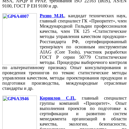
MSA, APQP и PPAP, требования ISO 22163 (IRIS), AS/EN
9100, ГОСТ Р ЕН 9100 и др.
Розно М.И.
, кандидат технических наук,
главный специалист ГК «Приоритет», член
Международной Гильдии профессионалов
качества, член ТК 125 «Статистические
методы управления качеством продукции»
Росстандарта РФ, сертифицированный
тренер/коуч по основным инструментам
AIAG (Core Tools), участник разработки
ГОСТ Р серии 50779 Статистические
методы. Процедуры выборочного контроля
по альтернативному признаку. Опыт консультирования и
проведения тренингов по темам: статистические методы
управления качеством, методы проектирования продукции и
подготовки производства, международные отраслевые
стандарты и др.
Корнилов С.П.
, главный специалист
группы компаний «Приоритет». Опыт
выполнения проектов по подготовке к
сертификации и развитию систем
менеджмента организаций в области
качества, экологии, безопасности,