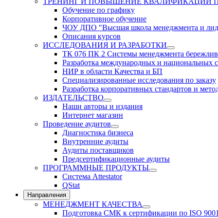
ТРЕНИНГ И ПОВЫШЕНИЕ КВАЛИФИКАЦИИ 
Обучение по графику
Корпоративное обучение
ЧОУ ДПО "Высшая школа менеджмента и лид
Описания курсов
ИССЛЕДОВАНИЯ И РАЗРАБОТКИ
ТК 076 ПК 2 Системы менеджмента бережлив
Разработка международных и национальных с
НИР в области Качества и БП
Специализированные исследования по заказу
Разработка корпоративных стандартов и мето
ИЗДАТЕЛЬСТВО
Наши авторы и издания
Интернет магазин
Проведение аудитов
Диагностика бизнеса
Внутренние аудиты
Аудиты поставщиков
Предсертификационные аудиты
ПРОГРАММНЫЕ ПРОДУКТЫ
Система Attestator
QStat
Направления
МЕНЕДЖМЕНТ КАЧЕСТВА
Подготовка СМК к сертификации по ISO 900