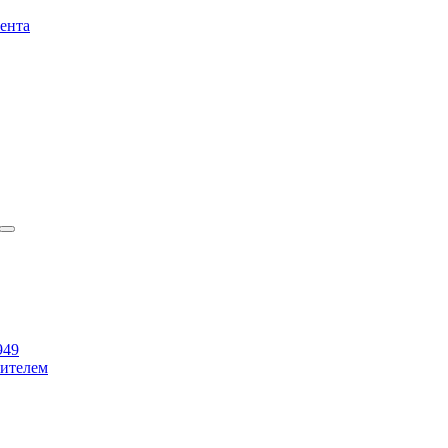
ента
949
бителем