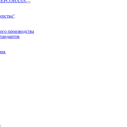
ПЕРСОНАЛА
ерства"
ого производства
тандартов
дик
1