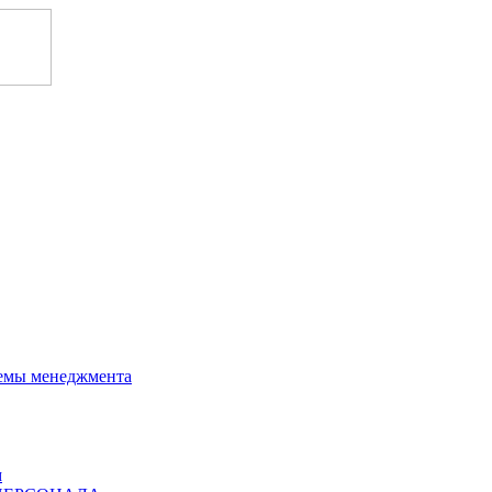
темы менеджмента
м