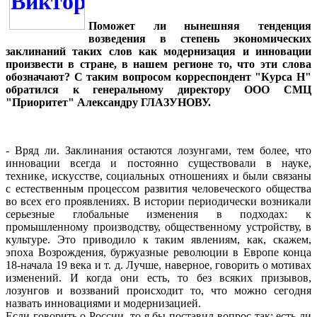
Поможет ли нынешняя тенденция
возведения в степень экономических
заклинаний таких слов как модернизация и инновации
произвести в стране, в нашем регионе то, что эти слова
обозначают? С таким вопросом корреспондент "Курса Н"
обратился к генеральному директору ООО СМЦ
"Приоритет" Александру ГЛАЗУНОВУ.
- Вряд ли. Заклинания остаются лозунгами, тем более, что
инновации всегда и постоянно существовали в науке,
технике, искусстве, социальных отношениях и были связаны
с естественным процессом развития человеческого общества
во всех его проявлениях. В истории периодически возникали
серьезные глобальные изменения в подходах: к
промышленному производству, общественному устройству, в
культуре. Это приводило к таким явлениям, как, скажем,
эпоха Возрождения, буржуазные революции в Европе конца
18-начала 19 века и т. д. Лучше, наверное, говорить о мотивах
изменений. И когда они есть, то без всяких призывов,
лозунгов и воззваний происходит то, что можно сегодня
назвать инновациями и модернизацией.
Если говорить о России, то я бы поставил вопрос так: есть ли