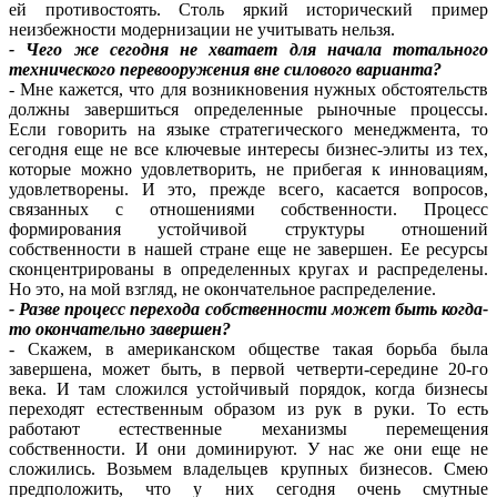
ей противостоять. Столь яркий исторический пример
неизбежности модернизации не учитывать нельзя.
- Чего же сегодня не хватает для начала тотального
технического перевооружения вне силового варианта?
- Мне кажется, что для возникновения нужных обстоятельств
должны завершиться определенные рыночные процессы.
Если говорить на языке стратегического менеджмента, то
сегодня еще не все ключевые интересы бизнес-элиты из тех,
которые можно удовлетворить, не прибегая к инновациям,
удовлетворены. И это, прежде всего, касается вопросов,
связанных с отношениями собственности. Процесс
формирования устойчивой структуры отношений
собственности в нашей стране еще не завершен. Ее ресурсы
сконцентрированы в определенных кругах и распределены.
Но это, на мой взгляд, не окончательное распределение.
- Разве процесс перехода собственности может быть когда-
то окончательно завершен?
- Скажем, в американском обществе такая борьба была
завершена, может быть, в первой четверти-середине 20-го
века. И там сложился устойчивый порядок, когда бизнесы
переходят естественным образом из рук в руки. То есть
работают естественные механизмы перемещения
собственности. И они доминируют. У нас же они еще не
сложились. Возьмем владельцев крупных бизнесов. Смею
предположить, что у них сегодня очень смутные