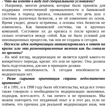
- Что вы имеете в виду под специальными условиями?
- Например, многие решения, которые были приняты для
поддержки отечественной промышленности и банковской
системы в период кризиса, показывают, что речь шла о
спасении различных бизнесов, а не об изменении их основ.
Время уходит, деньги истрачены, а основы этих бизнесов не
изменились. Как банковской системы, так и крупных
компаний. Состояние их до кризиса и после кризиса не
сильно отличается между собой. Как не было условий для
инновационных процессов, так они не созданы и сегодня.
- Неужели идея модернизации активизировалась в ответ на
кризис или эти разнонаправленные явления как бы совпали
по времени?
- На мой взгляд, модернизация не является идеей какого-то
конкретного периода, кризис это или не кризис. Она должна
быть подготовлена, для нее в принципе должна
возникнуть неизбежность. А сегодня неизбежности в
модернизации нет.
- Разве сырьевая ориентация страны недостаточно
критична?
- И в 1991, и в 1998 году были обстоятельства, когда все точно
также говорили о необходимости модернизации экономики,
подходов, всего-всего. А так ничего и не произошло. Мы
можем повторить тот неудачный опыт и в этот раз, если не
поймем, что причина для реальной модернизации иная, чем