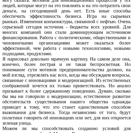
могу сказать: мотивов для инновационных процессов у тех
людей, которые могут на это повлиять и на это потратить свои
деньги, на сегодняшний день нет. Есть иные способы
обеспечить эффективность бизнеса. Игра на сырьевых
рынках. Изменения конъюнктуры, связанной с нефтью. Очень
серьезный сегодня источник - бюджеты всех уровней. Для
многих компаний они стали доминирующим источником
финансирования. Работа с политическими, общественными и
чиновничьими организациями может оказаться более
эффективной, чем работа с новыми технологиями, новыми
подходами, продуктами.
Я нарисовал довольно мрачную картину. На самом деле она,
конечно, более пестрая и не такая беспросветная. Но
понимание сути мотивов предпринимательства должно, на
мой взгляд, отрезвлять нас всех, когда мы обсуждаем вопросы,
связанные с инновациями и модернизацией. Из естественных
соображений хочется их только приветствовать. Но анализ
призывает к более сдержанному поведению. Думаю, сколько
бы мы ни говорили о модернизации, естественное развитие
обстоятельств существования нашего общества однажды
приведет к тому, что это станет единственным способом
выживания для бизнеса. Тогда независимо от того, будут
политики говорить об инновациях или нет, для них откроется
зеленая улица.
Можем ли мы способствовать созданию условий для