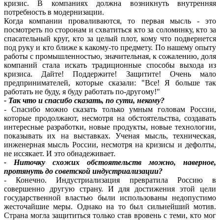
кризис. В компаниях должна возникнуть внутренняя
потребность в модернизации.
Когда компании проваливаются, то первая мысль - это
посмотреть по сторонам и схватиться кто за соломинку, кто за
спасательный круг, кто за целый плот, кому что подвернется
под руку и кто ближе к какому-то предмету. По нашему опыту
работы с промышленностью, значительная, к сожалению, доля
компаний стала искать традиционные способы выхода из
кризиса. Дайте! Поддержите! Защитите! Очень мало
предпринимателей, которые сказали: "Все! Я больше так
работать не буду, я буду работать по-другому!"
- Так что и спасибо сказать, по сути, некому?
- Спасибо можно сказать только умным головам России,
которые продолжают, несмотря на обстоятельства, создавать
интересные разработки, новые продукты, новые технологии,
показывать их на выставках. Ученая мысль, техническая,
инженерная мысль России, несмотря на кризисы и дефолты,
не иссякает. И это обнадеживает.
- Ниточку схожих обстоятельств можно, наверное,
протянуть до советской индустриализации?
- Конечно. Индустриализация превратила Россию в
совершенно другую страну. И для достижения этой цели
государственной властью были использованы недопустимо
жесточайшие меры. Однако на то был сильнейший мотив.
Страна могла защититься только став вровень с теми, кто мог