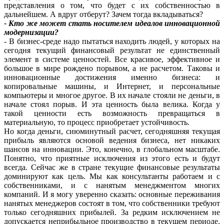
представления о том, что будет с их собственностью в
дальнейшем. А вдруг отберут? Зачем тогда вкладываться?
- Кто же может стать носителем идеалов инновационной
модернизации?
- В бизнес-среде надо пытаться находить людей, у которых на
сегодня текущий финансовый результат не единственный
элемент в системе ценностей. Все красивое, эффективное и
большое в мире рождено порывом, а не расчетом. Таковы и
инновационные достижения именно бизнеса: и
копировальные машины, и Интернет, и персональные
компьютеры и многое другое. В их начале стояли не деньги, в
начале стоял порыв. И эта ценность была велика. Когда у
такой ценности есть возможность превращаться в
материальную, то процесс приобретает устойчивость.
Но когда деньги, сиюминутный расчет, сегодняшняя текущая
прибыль являются основой ведения бизнеса, нет никаких
шансов на инновации. Это, конечно, в глобальном масштабе.
Понятно, что приятные исключения из этого есть и будут
всегда. Сейчас же в стране текущие финансовые результаты
доминируют как цель. Мы как консультанты работаем и с
собственниками, и с нанятым менеджментом многих
компаний. И я могу уверенно сказать: основные переживания
нанятых менеджеров состоят в том, что собственники требуют
только сегодняшних прибылей. За редким исключением не
допускается неприбыльное производство в текущем периоде.