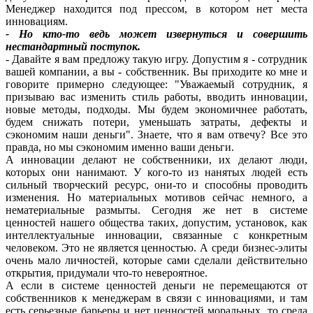
Менеджер находится под прессом, в котором нет места
инновациям.
- Но кто-то ведь может извернуться и совершить
нестандартный поступок.
- Давайте я вам предложу такую игру. Допустим я - сотрудник
вашей компании, а вы - собственник. Вы приходите ко мне и
говорите примерно следующее: "Уважаемый сотрудник, я
призываю вас изменить стиль работы, вводить инновации,
новые методы, подходы. Мы будем экономичнее работать,
будем снижать потери, уменьшать затраты, дефекты и
сэкономим наши деньги". Знаете, что я вам отвечу? Все это
правда, но мы сэкономим именно ваши деньги.
А инновации делают не собственники, их делают люди,
которых они нанимают. У кого-то из нанятых людей есть
сильный творческий ресурс, они-то и способны проводить
изменения. Но материальных мотивов сейчас немного, а
нематериальные размыты. Сегодня же нет в системе
ценностей нашего общества таких, допустим, установок, как
интеллектуальные инновации, связанные с конкретным
человеком. Это не является ценностью. А среди бизнес-элиты
очень мало личностей, которые сами сделали действительно
открытия, придумали что-то невероятное.
А если в системе ценностей деньги не перемещаются от
собственников к менеджерам в связи с инновациями, и там
есть серьезные барьеры и нет ценностей моральных, то среда