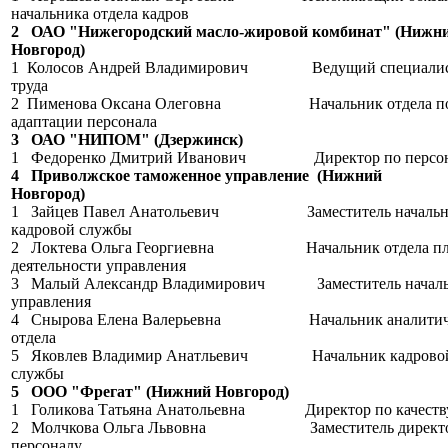
начальника отдела кадров
2 ОАО "Нижегородский масло-жировой комбинат" (Нижн
Новгород)
1 Колосов Андрей Владимирович Ведущий специалист
труда
2 Пименова Оксана Олеговна Начальник отдела по
адаптации персонала
3 ОАО "НИПОМ" (Дзержинск)
1 Федоренко Дмитрий Иванович Директор по п
4 Приволжское таможенное управление (Нижний
Новгород)
1 Зайцев Павел Анатольевич Заместитель начальн
кадровой службы
2 Локтева Ольга Георгиевна Начальник отдела пла
деятельности управления
3 Малый Александр Владимирович Заместитель началь
управления
4 Снырова Елена Валерьевна Начальник аналитиче
отдела
5 Яковлев Владимир Анатльевич Начальник кадрово
службы
5 ООО "Фрегат" (Нижний Новгород)
1 Голикова Татьяна Анатольевна Директор по качеств
2 Молчкова Ольга Львовна Заместитель директо
персоналу