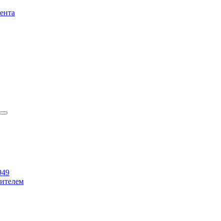
ента
949
бителем