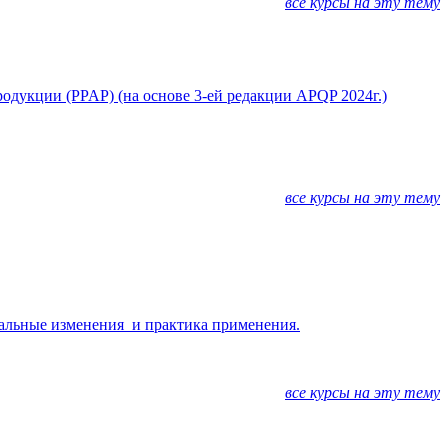
все курсы на эту тему
одукции (PPAP) (на основе 3-ей редакции APQP 2024г.)
все курсы на эту тему
альные изменения и практика применения.
все курсы на эту тему