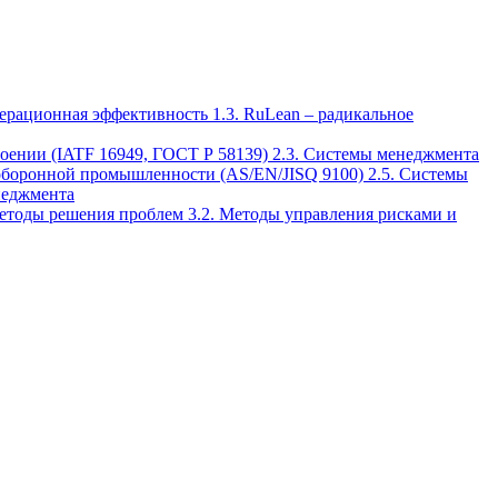
перационная эффективность
1.3. RuLean – радикальное
роении (IATF 16949, ГОСТ Р 58139)
2.3. Системы менеджмента
и оборонной промышленности (AS/EN/JISQ 9100)
2.5. Системы
неджмента
 методы решения проблем
3.2. Методы управления рисками и