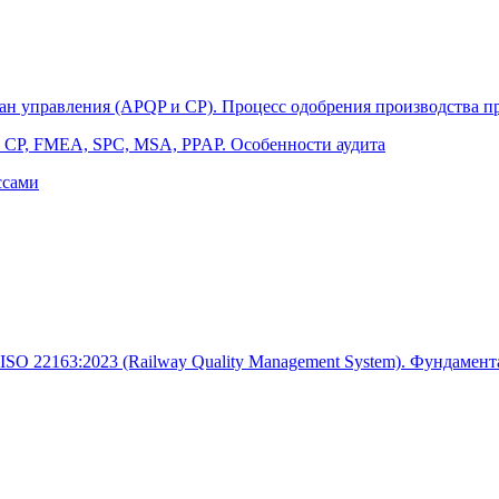
н управления (APQP и CP). Процесс одобрения производства пр
, CP, FMEA, SPC, MSA, PPAP. Особенности аудита
ссами
 22163:2023 (Railway Quality Management System). Фундамент