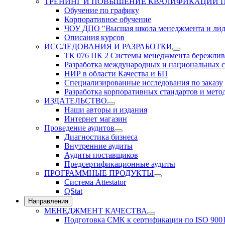
ТРЕНИНГ И ПОВЫШЕНИЕ КВАЛИФИКАЦИИ 
Обучение по графику
Корпоративное обучение
ЧОУ ДПО "Высшая школа менеджмента и лид
Описания курсов
ИССЛЕДОВАНИЯ И РАЗРАБОТКИ
ТК 076 ПК 2 Системы менеджмента бережлив
Разработка международных и национальных с
НИР в области Качества и БП
Специализированные исследования по заказу
Разработка корпоративных стандартов и мето
ИЗДАТЕЛЬСТВО
Наши авторы и издания
Интернет магазин
Проведение аудитов
Диагностика бизнеса
Внутренние аудиты
Аудиты поставщиков
Предсертификационные аудиты
ПРОГРАММНЫЕ ПРОДУКТЫ
Система Attestator
QStat
Направления
МЕНЕДЖМЕНТ КАЧЕСТВА
Подготовка СМК к сертификации по ISO 900