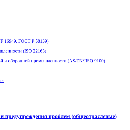
TF 16949, ГОСТ Р 58139)
шленности (ISO 22163)
кой и оборонной промышленности (AS/EN/JISQ 9100)
вья
 и предупреждения проблем (общеотраслевые)