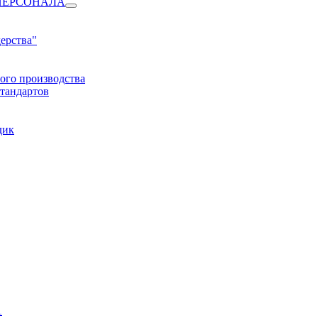
ПЕРСОНАЛА
ерства"
ого производства
тандартов
дик
1