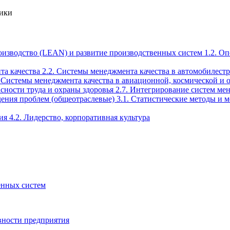
тики
роизводство (LEAN) и развитие производственных систем
1.2. О
та качества
2.2. Системы менеджмента качества в автомобилест
. Системы менеджмента качества в авиационной, космической 
сности труда и охраны здоровья
2.7. Интегрирование систем ме
дения проблем (общеотраслевые)
3.1. Статистические методы и
ция
4.2. Лидерство, корпоративная культура
енных систем
вности предприятия