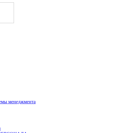
темы менеджмента
м