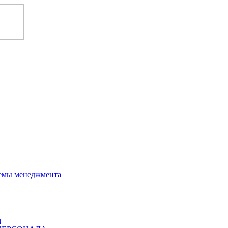
темы менеджмента
м