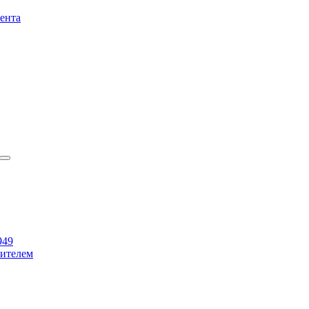
ента
949
бителем