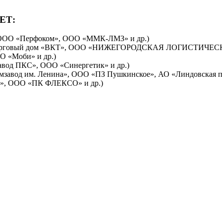
ЕТ:
 ООО «Перфоком», ООО «ММК-ЛМЗ» и др.)
ОО «Торговый дом «ВКТ», ООО «НИЖЕГОРОДСКАЯ ЛОГИСТИЧЕ
О «Моби» и др.)
авод ПКС», ООО «Синергетик» и др.)
авод им. Ленина», ООО «ПЗ Пушкинское», АО «Линдовская пти
и», ООО «ПК ФЛЕКСО» и др.)