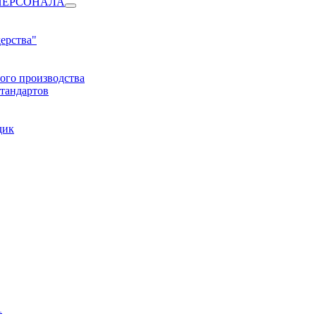
ПЕРСОНАЛА
ерства"
ого производства
тандартов
дик
1