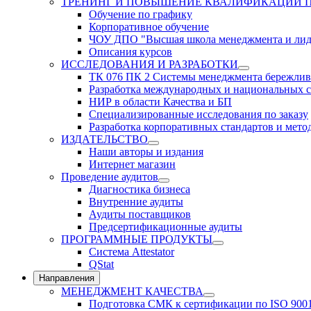
ТРЕНИНГ И ПОВЫШЕНИЕ КВАЛИФИКАЦИИ 
Обучение по графику
Корпоративное обучение
ЧОУ ДПО "Высшая школа менеджмента и лид
Описания курсов
ИССЛЕДОВАНИЯ И РАЗРАБОТКИ
ТК 076 ПК 2 Системы менеджмента бережлив
Разработка международных и национальных с
НИР в области Качества и БП
Специализированные исследования по заказу
Разработка корпоративных стандартов и мето
ИЗДАТЕЛЬСТВО
Наши авторы и издания
Интернет магазин
Проведение аудитов
Диагностика бизнеса
Внутренние аудиты
Аудиты поставщиков
Предсертификационные аудиты
ПРОГРАММНЫЕ ПРОДУКТЫ
Система Attestator
QStat
Направления
МЕНЕДЖМЕНТ КАЧЕСТВА
Подготовка СМК к сертификации по ISO 900