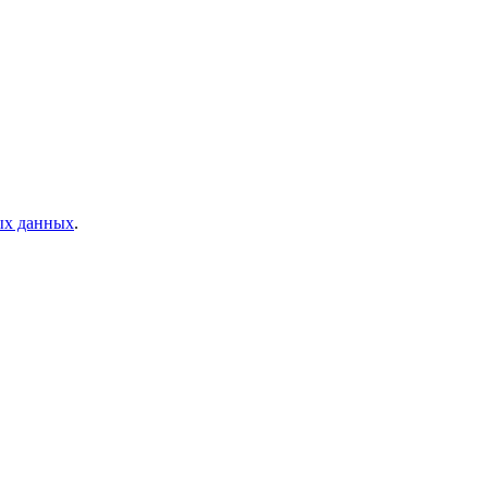
ых данных
.