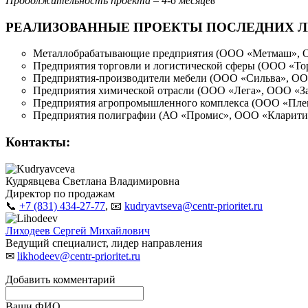
Продолжительность проекта – 4-6 месяцев
РЕАЛИЗОВАННЫЕ ПРОЕКТЫ ПОСЛЕДНИХ Л
Металлобрабатывающие предприятия (ООО «Метмаш»,
Предприятия торговли и логистической сферы (О
Предприятия-производители мебели (ООО «Сильва», ОО
Предприятия химической отрасли (ООО «Лега», ООО «З
Предприятия агропромышленного комплекса (ООО «Племз
Предприятия полиграфии (АО «Промис», ООО «Кларит
Контакты:
Кудрявцева Светлана Владимировна
Директор по продажам
📞
+7 (831) 434-27-77
, 📧
kudryavtseva@centr-prioritet.ru
Лиходеев Сергей Михайлович
Ведущий специалист, лидер направления
✉︎
likhodeev@centr-prioritet.ru
Добавить комментарий
Ваши ФИО