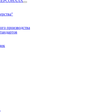
ПЕРСОНАЛА
ерства"
ого производства
тандартов
дик
1