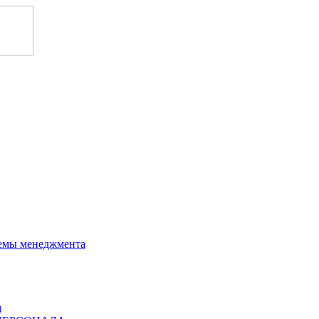
темы менеджмента
м