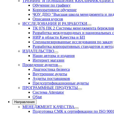
ТРЕНИНГ И ПОВЫШЕНИЕ КВАЛИФИКАЦИИ 
Обучение по графику
Корпоративное обучение
ЧОУ ДПО "Высшая школа менеджмента и лид
Описания курсов
ИССЛЕДОВАНИЯ И РАЗРАБОТКИ
ТК 076 ПК 2 Системы менеджмента бережлив
Разработка международных и национальных с
НИР в области Качества и БП
Специализированные исследования по заказу
Разработка корпоративных стандартов и мето
ИЗДАТЕЛЬСТВО
Наши авторы и издания
Интернет магазин
Проведение аудитов
Диагностика бизнеса
Внутренние аудиты
Аудиты поставщиков
Предсертификационные аудиты
ПРОГРАММНЫЕ ПРОДУКТЫ
Система Attestator
QStat
Направления
МЕНЕДЖМЕНТ КАЧЕСТВА
Подготовка СМК к сертификации по ISO 900