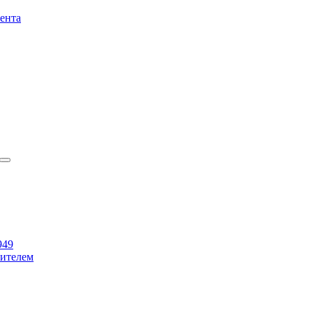
ента
949
бителем