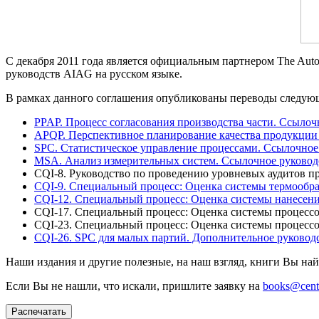
С декабря 2011 года является официальным партнером The Automo
руководств AIAG на русском языке.
В рамках данного соглашения опубликованы переводы следую
PPAP. Процесс согласования производства части. Ссылоч
APQP. Перспективное планирование качества продукции 
SPC. Статистическое управление процессами. Ссылочное
MSA. Анализ измерительных систем. Ссылочное руковод
CQI-8. Руководство по проведению уровневых аудитов п
CQI-9. Специальный процесс: Оценка системы термообр
CQI-12. Специальный процесс: Оценка системы нанесен
CQI-17. Специальный процесс: Оценка системы процесс
CQI-23. Специальный процесс: Оценка системы процесс
CQI-26. SPC для малых партий. Дополнительное руковод
Наши издания и другие полезные, на наш взгляд, книги Вы на
Если Вы не нашли, что искали, пришлите заявку на
books@centr-
Распечатать