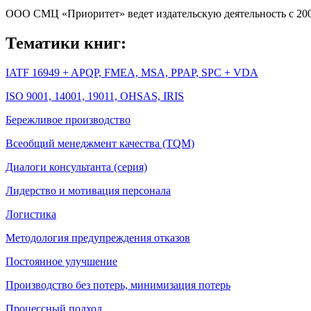
ООО СМЦ «Приоритет» ведет издательскую деятельность с 200
Тематики книг:
IATF 16949 + APQP, FMEA, MSA, PPAP, SPC + VDA
ISO 9001, 14001, 19011, OHSAS, IRIS
Бережливое производство
Всеобщий менеджмент качества (TQM)
Диалоги консультанта (cерия)
Лидерство и мотивация персонала
Логистика
Методология предупреждения отказов
Постоянное улучшение
Производство без потерь, минимизация потерь
Процессный подход