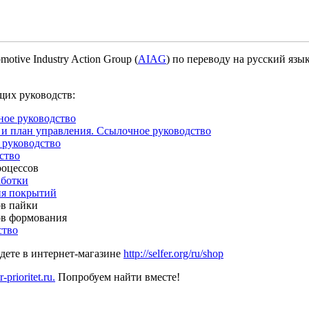
tive Industry Action Group (
AIAG
) по переводу на русский яз
щих руководств:
ное руководство
и план управления. Ссылочное руководство
 руководство
ство
роцессов
аботки
ия покрытий
ов пайки
ов формования
ство
йдете в интернет-магазине
http://selfer.org/ru/shop
prioritet.ru.
Попробуем найти вместе!