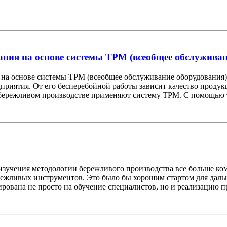
ния на основе системы TPM (всеобщее обслуживан
на основе системы TPM (всеобщее обслуживание оборудования)
приятия. От его бесперебойной работы зависит качество продукц
бережливом производстве применяют систему TPM. С помощью т
учения методологии бережливого производства все больше комп
режливых инструментов. Это было бы хорошим стартом для дал
ована не просто на обучение специалистов, но и реализацию пр