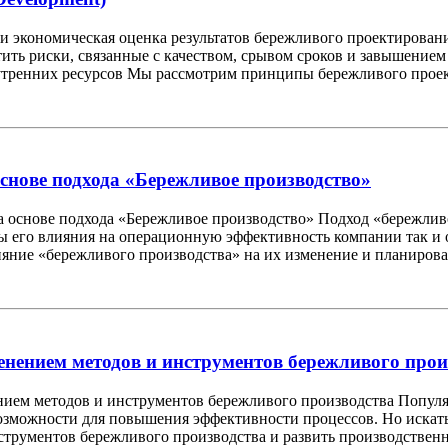
 экономическая оценка результатов бережливого проектирован
атить риски, связанные с качеством, срывом сроков и завышением
внутренних ресурсов Мы рассмотрим принципы бережливого проек
снове подхода «Бережливое производство»
основе подхода «Бережливое производство» Подход «бережливо
 его влияния на операционную эффективность компании так и о
яние «бережливого производства» на их изменение и планирован
нением методов и инструментов бережливого прои
ием методов и инструментов бережливого производства Популяр
зможности для повышения эффективности процессов. Но искать л
струментов бережливого производства и развить производствен