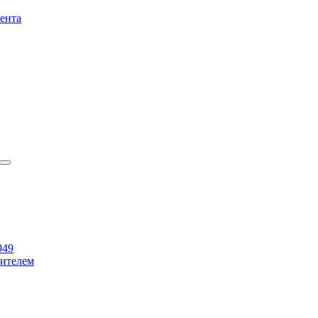
ента
949
бителем