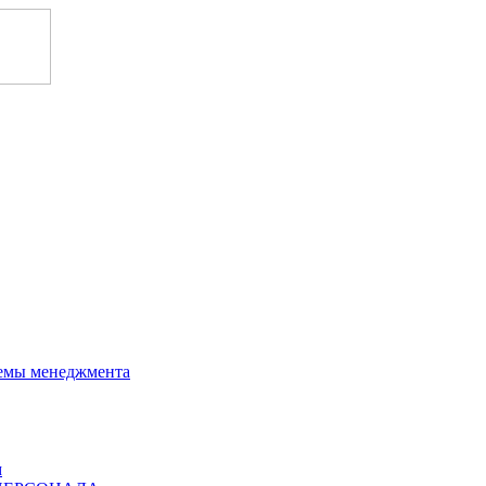
темы менеджмента
м