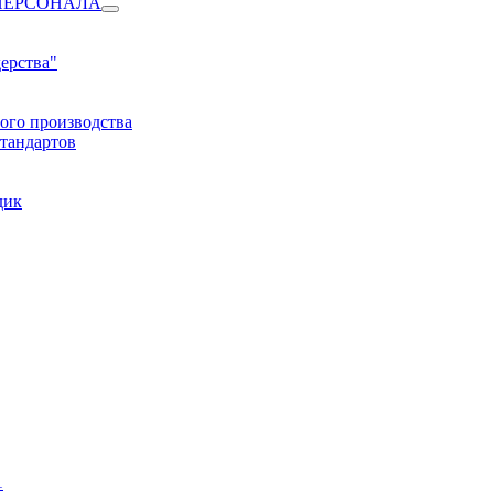
ПЕРСОНАЛА
ерства"
ого производства
тандартов
дик
1