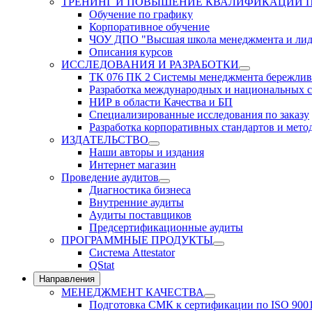
ТРЕНИНГ И ПОВЫШЕНИЕ КВАЛИФИКАЦИИ 
Обучение по графику
Корпоративное обучение
ЧОУ ДПО "Высшая школа менеджмента и лид
Описания курсов
ИССЛЕДОВАНИЯ И РАЗРАБОТКИ
ТК 076 ПК 2 Системы менеджмента бережлив
Разработка международных и национальных с
НИР в области Качества и БП
Специализированные исследования по заказу
Разработка корпоративных стандартов и мето
ИЗДАТЕЛЬСТВО
Наши авторы и издания
Интернет магазин
Проведение аудитов
Диагностика бизнеса
Внутренние аудиты
Аудиты поставщиков
Предсертификационные аудиты
ПРОГРАММНЫЕ ПРОДУКТЫ
Система Attestator
QStat
Направления
МЕНЕДЖМЕНТ КАЧЕСТВА
Подготовка СМК к сертификации по ISO 900