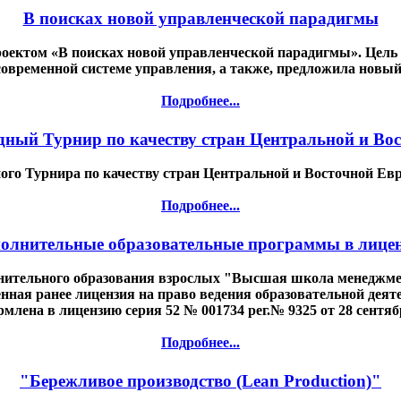
В поисках новой управленческой парадигмы
проектом «В поисках новой управленческой парадигмы». Цель
современной системе управления, а также, предложила новый 
Подробнее...
дный Турнир по качеству стран Центральной и Во
ого Турнира по качеству стран Центральной и Восточной Евр
Подробнее...
олнительные образовательные программы в лице
лнительного образования взрослых "Высшая школа менеджме
я ранее лицензия на право ведения образовательной деятель
млена в лицензию серия 52 № 001734 рег.№ 9325 от 28 сентябр
Подробнее...
"Бережливое производство (Lean Production)"