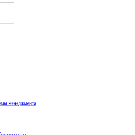
темы менеджмента
м