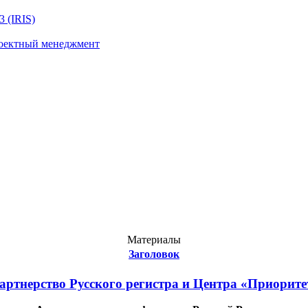
 (IRIS)
роектный менеджмент
Материалы
Заголовок
артнерство Русского регистра и Центра «Приорите