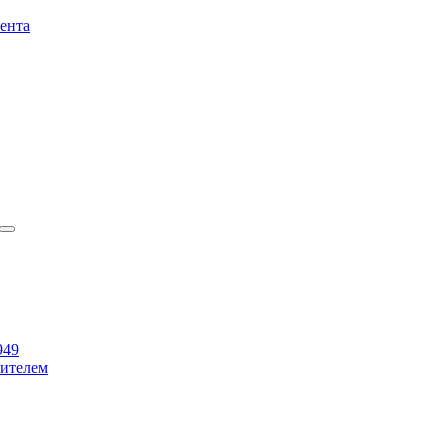
ента
949
бителем