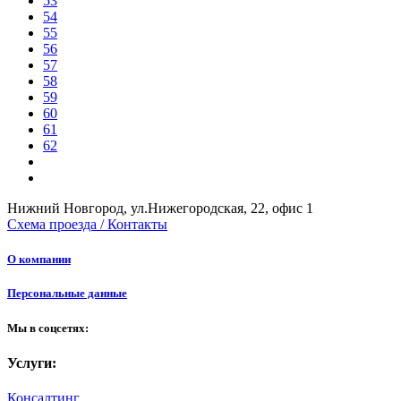
53
54
55
56
57
58
59
60
61
62
Нижний Новгород, ул.Нижегородская, 22, офис 1
Схема проезда / Контакты
О компании
Персональные данные
Мы в соцсетях:
Услуги:
Консалтинг