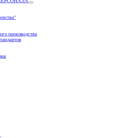
ПЕРСОНАЛА
ерства"
ого производства
тандартов
дик
1