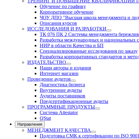
ТРЕНИНГ И ПОВЫШЕНИЕ КВАЛИФИКАЦИИ 
Обучение по графику
Корпоративное обучение
ЧОУ ДПО "Высшая школа менеджмента и лид
Описания курсов
ИССЛЕДОВАНИЯ И РАЗРАБОТКИ
ТК 076 ПК 2 Системы менеджмента бережлив
Разработка международных и национальных с
НИР в области Качества и БП
Специализированные исследования по заказу
Разработка корпоративных стандартов и мето
ИЗДАТЕЛЬСТВО
Наши авторы и издания
Интернет магазин
Проведение аудитов
Диагностика бизнеса
Внутренние аудиты
Аудиты поставщиков
Предсертификационные аудиты
ПРОГРАММНЫЕ ПРОДУКТЫ
Система Attestator
QStat
Направления
МЕНЕДЖМЕНТ КАЧЕСТВА
Подготовка СМК к сертификации по ISO 900