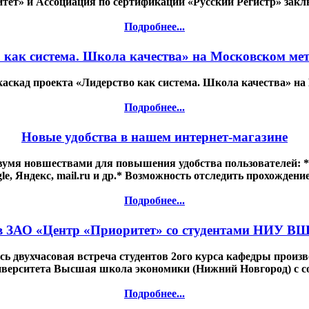
итет» и Ассоциация по сертификации «Русский Регистр» зак
Подробнее...
 как система. Школа качества» на Московском ме
аскад проекта «Лидерство как система. Школа качества» на
Подробнее...
Новые удобства в нашем интернет-магазине
 двумя новшествами для повышения удобства пользователей: *
e, Яндекс, mail.ru и др.* Возможность отследить прохождени
Подробнее...
ов ЗАО «Центр «Приоритет» со студентами НИУ В
сь двухчасовая встреча студентов 2ого курса кафедры прои
ниверситета Высшая школа экономики (Нижний Новгород) с с
Подробнее...