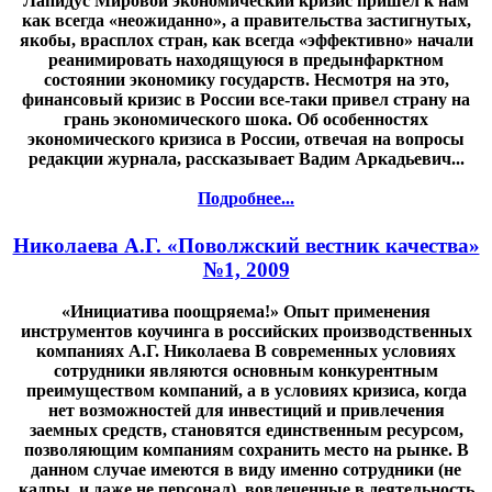
Лапидус Мировой экономический кризис пришел к нам
как всегда «неожиданно», а правительства застигнутых,
якобы, врасплох стран, как всегда «эффективно» начали
реанимировать находящуюся в предынфарктном
состоянии экономику государств. Несмотря на это,
финансовый кризис в России все-таки привел страну на
грань экономического шока. Об особенностях
экономического кризиса в России, отвечая на вопросы
редакции журнала, рассказывает Вадим Аркадьевич...
Подробнее...
Николаева А.Г. «Поволжский вестник качества»
№1, 2009
«Инициатива поощряема!» Опыт применения
инструментов коучинга в российских производственных
компаниях А.Г. Николаева В современных условиях
сотрудники являются основным конкурентным
преимуществом компаний, а в условиях кризиса, когда
нет возможностей для инвестиций и привлечения
заемных средств, становятся единственным ресурсом,
позволяющим компаниям сохранить место на рынке. В
данном случае имеются в виду именно сотрудники (не
кадры, и даже не персонал), вовлеченные в деятельность