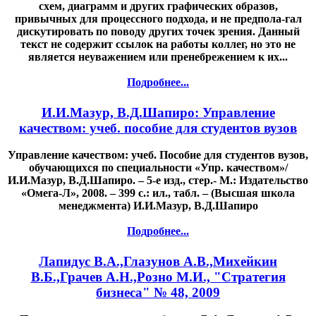
схем, диаграмм и других графических образов,
привычных для процессного подхода, и не предпола-гал
дискутировать по поводу других точек зрения. Данный
текст не содержит ссылок на работы коллег, но это не
является неуважением или пренебрежением к их...
Подробнее...
И.И.Мазур, В.Д.Шапиро: Управление
качеством: учеб. пособие для студентов вузов
Управление качеством: учеб. Пособие для студентов вузов,
обучающихся по специальности «Упр. качеством»/
И.И.Мазур, В.Д.Шапиро. – 5-е изд., стер.- М.: Издательство
«Омега-Л», 2008. – 399 с.: ил., табл. – (Высшая школа
менеджмента) И.И.Мазур, В.Д.Шапиро
Подробнее...
Лапидус В.А.,Глазунов А.В.,Михейкин
В.Б.,Грачев А.Н.,Розно М.И., "Стратегия
бизнеса" № 48, 2009