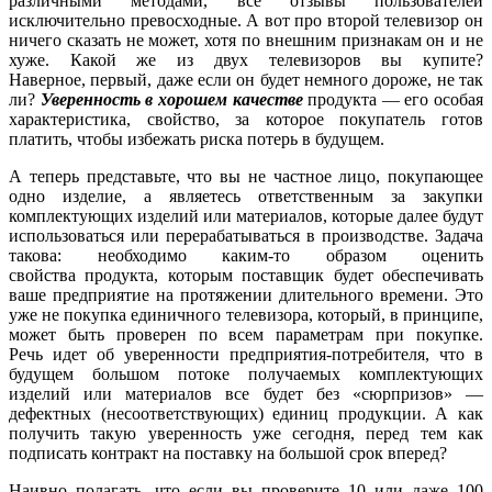
различными методами, все отзывы пользователей
исключительно превосходные. А вот про второй телевизор он
ничего сказать не может, хотя по внешним признакам он и не
хуже. Какой же из двух телевизоров вы купите?
Наверное, первый, даже если он будет немного дороже, не так
ли?
Уверенность в хорошем качестве
продукта — его особая
характеристика, свойство, за которое покупатель готов
платить, чтобы избежать риска потерь в будущем.
А теперь представьте, что вы не частное лицо, покупающее
одно изделие, а являетесь ответственным за закупки
комплектующих изделий или материалов, которые далее будут
использоваться или перерабатываться в производстве. Задача
такова: необходимо каким-то образом оценить
свойства продукта, которым поставщик будет обеспечивать
ваше предприятие на протяжении длительного времени. Это
уже не покупка единичного телевизора, который, в принципе,
может быть проверен по всем параметрам при покупке.
Речь идет об уверенности предприятия-потребителя, что в
будущем большом потоке получаемых комплектующих
изделий или материалов все будет без «сюрпризов» —
дефектных (несоответствующих) единиц продукции. А как
получить такую уверенность уже сегодня, перед тем как
подписать контракт на поставку на большой срок вперед?
Наивно полагать, что если вы проверите 10 или даже 100